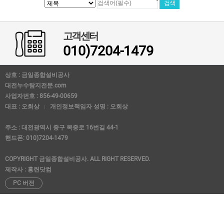
고객센터
010)7204-1479
상호 : 금일종합설비공사
대전누수탐지전문.com
사업자번호 : 856-49-00659
대표 : 오희상
개인정보책임자 성명 : 오희상
주소 : 대전광역시 중구 목중로 16번길 44-1
핸드폰: 010)7204-1479
COPYRIGHT 금일종합설비공사. ALL RIGHT RESERVED.
제작사 : 홍련닷컴
PC 버전