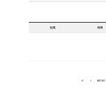
번호
제목
40141