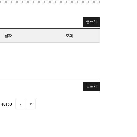
글쓰기
날짜
조회
글쓰기
40150