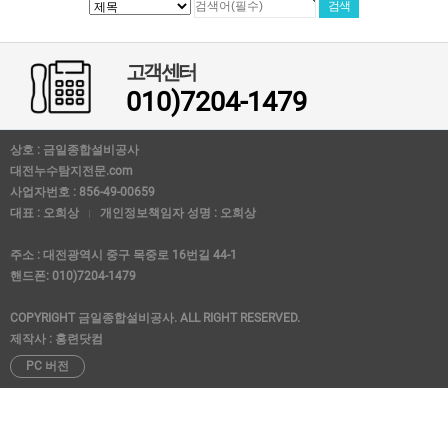
고객센터
010)7204-1479
상호 : 금일종합설비공사
대전누수탐지전문.com
사업자번호 : 856-49-00659
대표 : 오희상
개인정보책임자 성명 : 오희상
주소 : 대전광역시 중구 목중로 16번길 44-1
핸드폰: 010)7204-1479
COPYRIGHT 금일종합설비공사. ALL RIGHT RESERVED.
제작사 : 홍련닷컴
PC 버전