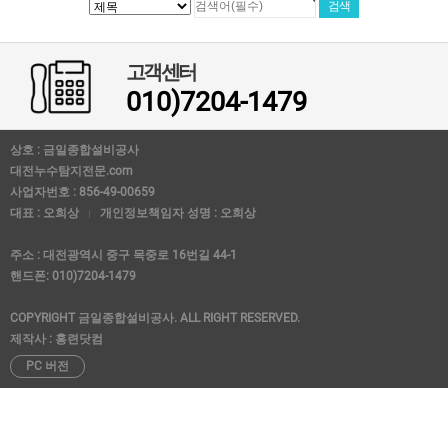
고객센터
010)7204-1479
상호 : 금일종합설비공사
대전누수탐지전문.com
사업자번호 : 856-49-00659
대표 : 오희상
개인정보책임자 성명 : 오희상
주소 : 대전광역시 중구 목중로 16번길 44-1
핸드폰: 010)7204-1479
COPYRIGHT 금일종합설비공사. ALL RIGHT RESERVED.
제작사 : 홍련닷컴
PC 버전