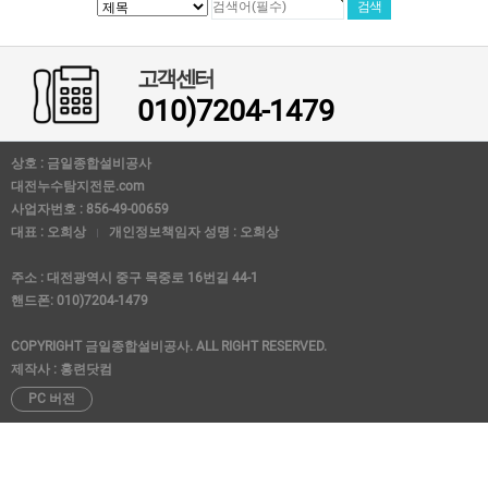
고객센터
010)7204-1479
상호 : 금일종합설비공사
대전누수탐지전문.com
사업자번호 : 856-49-00659
대표 : 오희상
개인정보책임자 성명 : 오희상
주소 : 대전광역시 중구 목중로 16번길 44-1
핸드폰: 010)7204-1479
COPYRIGHT 금일종합설비공사. ALL RIGHT RESERVED.
제작사 : 홍련닷컴
PC 버전