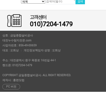
고객센터
010)7204-1479
상호 : 금일종합설비공사
대전누수탐지전문.com
사업자번호 : 856-49-00659
대표 : 오희상
개인정보책임자 성명 : 오희상
주소 : 대전광역시 중구 목중로 16번길 44-1
핸드폰: 010)7204-1479
COPYRIGHT 금일종합설비공사. ALL RIGHT RESERVED.
제작사 : 홍련닷컴
PC 버전